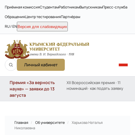
Приёмная комиссия
Студентам
Работникам
Выпускникам
Пресс-служба
Обращения
Центр тестирования
Партнёрам
RU / EN
Версия для слабовидящих
КРЫМСКИЙ ФЕДЕРАЛЬНЫЙ
УНИВЕРСИТЕТ
имени В. И. Вернадского · 1918
Личный кабинет
Премия «За верность
XII Всероссийская премия · 11
номинаций · как подать заявку
науке» — заявки до 13
августа
Главная
/
Об университете
/
Харькова Наталья
Николаевна