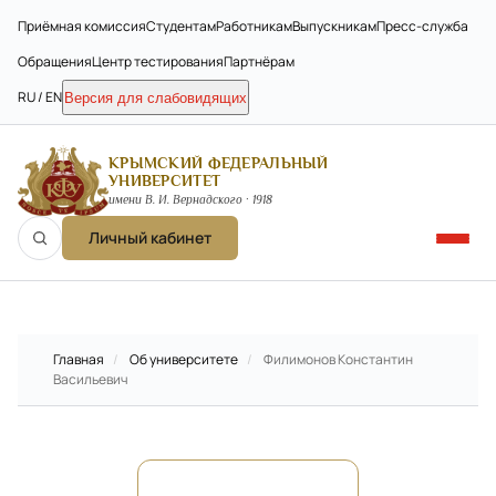
Приёмная комиссия
Студентам
Работникам
Выпускникам
Пресс-служба
Обращения
Центр тестирования
Партнёрам
RU / EN
Версия для слабовидящих
КРЫМСКИЙ ФЕДЕРАЛЬНЫЙ
УНИВЕРСИТЕТ
имени В. И. Вернадского · 1918
Личный кабинет
Главная
/
Об университете
/
Филимонов Константин
Васильевич