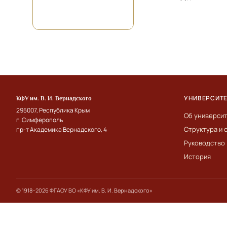
УНИВЕРСИТ
КФУ им. В. И. Вернадского
295007, Республика Крым
Об универси
г. Симферополь
Структура и 
пр-т Академика Вернадского, 4
Руководство
История
© 1918–2026 ФГАОУ ВО «КФУ им. В. И. Вернадского»