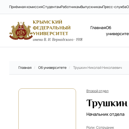
Приёмная комиссия
Студентам
Работникам
Выпускникам
Пресс-служба
О
КРЫМСКИЙ
Главная
Об
ФЕДЕРАЛЬНЫЙ
УНИВЕРСИТЕТ
университе
имени В. И. Вернадского · 1918
Главная
/
Об университете
/
Трушкин Николай Николаевич
Второй отдел
Трушкин
Начальник отдела
Роли:
Сотрудник