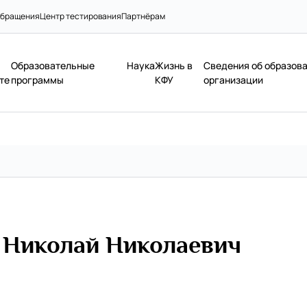
бращения
Центр тестирования
Партнёрам
Образовательные
Наука
Жизнь в
Сведения об образов
те
программы
КФУ
организации
 Николай Николаевич