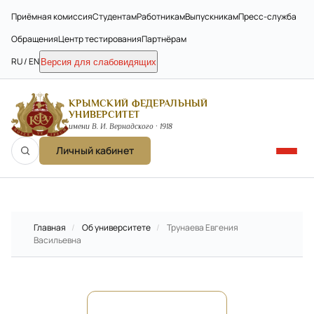
Приёмная комиссия
Студентам
Работникам
Выпускникам
Пресс-служба
Обращения
Центр тестирования
Партнёрам
RU / EN
Версия для слабовидящих
КРЫМСКИЙ ФЕДЕРАЛЬНЫЙ
УНИВЕРСИТЕТ
имени В. И. Вернадского · 1918
Личный кабинет
Главная
/
Об университете
/
Трунаева Евгения
Васильевна