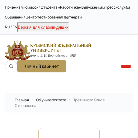
Приёмная комиссия
Студентам
Работникам
Выпускникам
Пресс-служба
Обращения
Центр тестирования
Партнёрам
RU / EN
Версия для слабовидящих
КРЫМСКИЙ ФЕДЕРАЛЬНЫЙ
УНИВЕРСИТЕТ
имени В. И. Вернадского · 1918
Личный кабинет
Главная
/
Об университете
/
Третьякова Ольга
Степановна