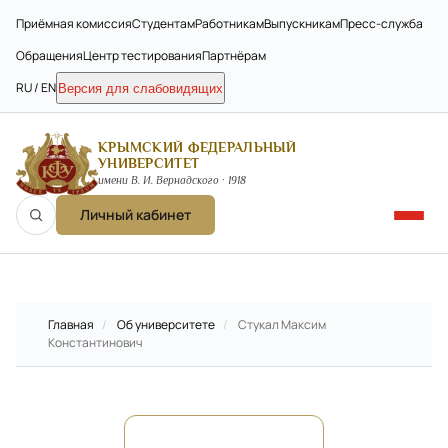
Приёмная комиссия
Студентам
Работникам
Выпускникам
Пресс-служба
Обращения
Центр тестирования
Партнёрам
RU / EN
Версия для слабовидящих
КРЫМСКИЙ ФЕДЕРАЛЬНЫЙ
УНИВЕРСИТЕТ
имени В. И. Вернадского · 1918
Личный кабинет
Главная
/
Об университете
/
Стукал Максим
Константинович