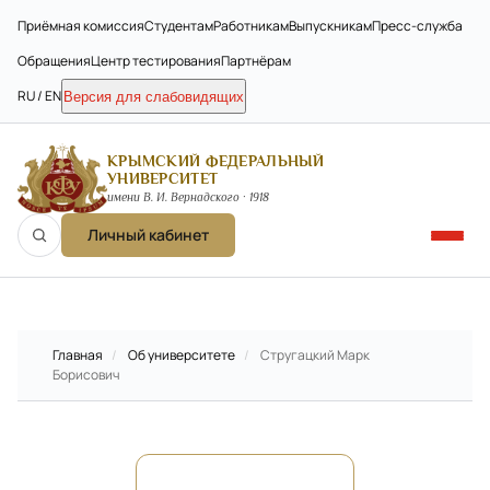
Приёмная комиссия
Студентам
Работникам
Выпускникам
Пресс-служба
Обращения
Центр тестирования
Партнёрам
RU / EN
Версия для слабовидящих
КРЫМСКИЙ ФЕДЕРАЛЬНЫЙ
УНИВЕРСИТЕТ
имени В. И. Вернадского · 1918
Личный кабинет
Главная
/
Об университете
/
Стругацкий Марк
Борисович