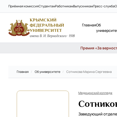
Приёмная комиссия
Студентам
Работникам
Выпускникам
Пресс-служба
О
КРЫМСКИЙ
Главная
Об
ФЕДЕРАЛЬНЫЙ
УНИВЕРСИТЕТ
университе
имени В. И. Вернадского · 1918
Премия «За верность
Главная
/
Об университете
/
Сотникова Марина Сергеевна
Медицинский колледж
Сотнико
Заведующий отдел