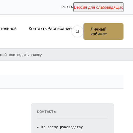
RU / EN
Версия для слабовидящих
ательной
Контакты
Расписание
Личный
кабинет
ций · как подать заявку
КОНТАКТЫ
← Ко всему руководству