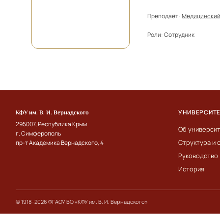
Преподаёт ·
Медицинский
Роли:
Сотрудник
УНИВЕРСИТ
КФУ им. В. И. Вернадского
295007, Республика Крым
Об универси
г. Симферополь
Структура и 
пр-т Академика Вернадского, 4
Руководство
История
© 1918–2026 ФГАОУ ВО «КФУ им. В. И. Вернадского»