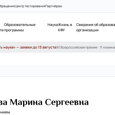
бращения
Центр тестирования
Партнёрам
Образовательные
Наука
Жизнь в
Сведения об образов
те
программы
КФУ
организации
 науке» — заявки до 13 августа
XII Всероссийская премия · 11 номина
ва Марина Сергеевна
ением