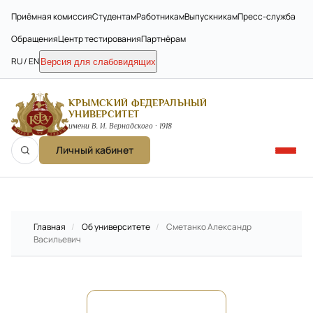
Приёмная комиссия
Студентам
Работникам
Выпускникам
Пресс-служба
Обращения
Центр тестирования
Партнёрам
RU / EN
Версия для слабовидящих
КРЫМСКИЙ ФЕДЕРАЛЬНЫЙ
УНИВЕРСИТЕТ
имени В. И. Вернадского · 1918
Личный кабинет
Главная
/
Об университете
/
Сметанко Александр
Васильевич