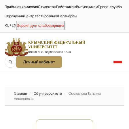
Приёмная комиссия
Студентам
Работникам
Выпускникам
Пресс-служба
Обращения
Центр тестирования
Партнёрам
RU / EN
Версия для слабовидящих
КРЫМСКИЙ ФЕДЕРАЛЬНЫЙ
УНИВЕРСИТЕТ
имени В. И. Вернадского · 1918
Личный кабинет
Главная
/
Об университете
/
Смекалова Татьяна
Николаевна