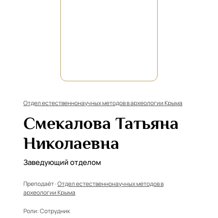
Отдел естественнонаучных методов в археологии Крыма
Смекалова Татьяна
Николаевна
Заведующий отделом
Преподаёт ·
Отдел естественнонаучных методов в
археологии Крыма
Роли:
Сотрудник