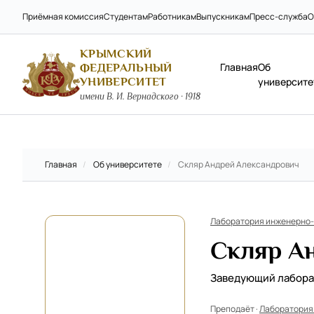
Приёмная комиссия
Студентам
Работникам
Выпускникам
Пресс-служба
О
КРЫМСКИЙ
Главная
Об
ФЕДЕРАЛЬНЫЙ
УНИВЕРСИТЕТ
университе
имени В. И. Вернадского · 1918
Главная
/
Об университете
/
Скляр Андрей Александрович
Лаборатория инженерно-
Скляр А
Заведующий лабор
Преподаёт ·
Лаборатория