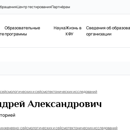
бращения
Центр тестирования
Партнёрам
Образовательные
Наука
Жизнь в
Сведения об образов
те
программы
КФУ
организации
сейсмологических и сейсмотектонических исследований
ндрей Александрович
аторией
 инженерно-сейсмологических и сейсмотектонических исследований