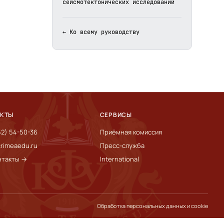
сейсмотектонических исследований
← Ко всему руководству
АКТЫ
СЕРВИСЫ
52) 54-50-36
Приёмная комиссия
rimeaedu.ru
Пресс-служба
нтакты →
International
Обработка персональных данных и cookie