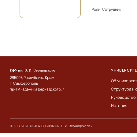
Роли:
Сотрудник
УНИВЕРСИТ
КФУ им. В. И. Вернадского
295007, Республика Крым
Об универси
г. Симферополь
Структура и 
пр-т Академика Вернадского, 4
Руководство
История
© 1918–2026 ФГАОУ ВО «КФУ им. В. И. Вернадского»