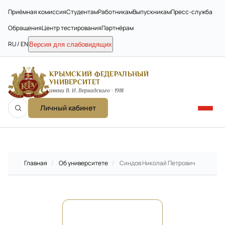
Приёмная комиссия
Студентам
Работникам
Выпускникам
Пресс-служба
Обращения
Центр тестирования
Партнёрам
RU / EN
Версия для слабовидящих
КРЫМСКИЙ ФЕДЕРАЛЬНЫЙ
УНИВЕРСИТЕТ
имени В. И. Вернадского · 1918
Личный кабинет
Главная
/
Об университете
/
Синдов Николай Петрович