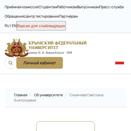
Приёмная комиссия
Студентам
Работникам
Выпускникам
Пресс-служба
Обращения
Центр тестирования
Партнёрам
RU / EN
Версия для слабовидящих
КРЫМСКИЙ ФЕДЕРАЛЬНЫЙ
УНИВЕРСИТЕТ
имени В. И. Вернадского · 1918
Личный кабинет
Главная
/
Об университете
/
Симачева Светлана
Анатольевна