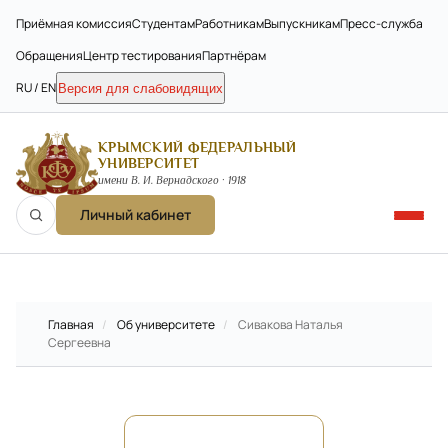
Приёмная комиссия
Студентам
Работникам
Выпускникам
Пресс-служба
Обращения
Центр тестирования
Партнёрам
RU / EN
Версия для слабовидящих
КРЫМСКИЙ ФЕДЕРАЛЬНЫЙ
УНИВЕРСИТЕТ
имени В. И. Вернадского · 1918
Личный кабинет
Главная
/
Об университете
/
Сивакова Наталья
Сергеевна