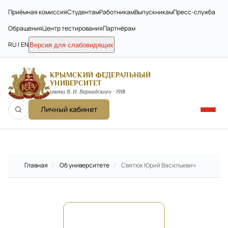
Приёмная комиссия
Студентам
Работникам
Выпускникам
Пресс-служба
Обращения
Центр тестирования
Партнёрам
RU / EN
Версия для слабовидящих
КРЫМСКИЙ ФЕДЕРАЛЬНЫЙ
УНИВЕРСИТЕТ
имени В. И. Вернадского · 1918
Личный кабинет
Главная
/
Об университете
/
Святюк Юрий Васильевич