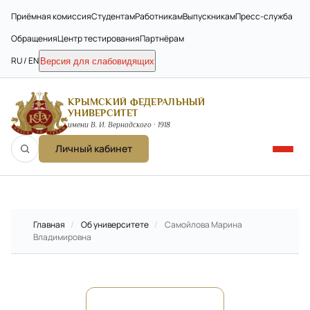
Приёмная комиссия
Студентам
Работникам
Выпускникам
Пресс-служба
Обращения
Центр тестирования
Партнёрам
RU / EN
Версия для слабовидящих
КРЫМСКИЙ ФЕДЕРАЛЬНЫЙ
УНИВЕРСИТЕТ
имени В. И. Вернадского · 1918
Личный кабинет
Главная
/
Об университете
/
Самойлова Марина
Владимировна