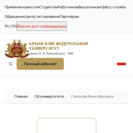
Приёмная комиссия
Студентам
Работникам
Выпускникам
Пресс-служба
Обращения
Центр тестирования
Партнёрам
RU / EN
Версия для слабовидящих
КРЫМСКИЙ ФЕДЕРАЛЬНЫЙ
УНИВЕРСИТЕТ
имени В. И. Вернадского · 1918
Личный кабинет
Главная
/
Об университете
/
Сазонова Инна Ивановна