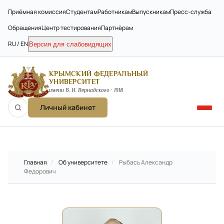
Приёмная комиссия
Студентам
Работникам
Выпускникам
Пресс-служба
Обращения
Центр тестирования
Партнёрам
RU / EN
Версия для слабовидящих
КРЫМСКИЙ ФЕДЕРАЛЬНЫЙ
УНИВЕРСИТЕТ
имени В. И. Вернадского · 1918
Личный кабинет
Главная
/
Об университете
/
Рыбась Александр
Федорович