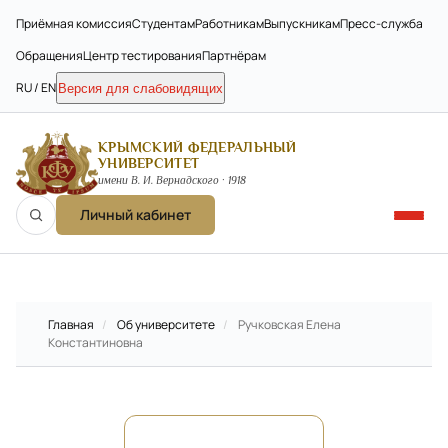
Приёмная комиссия
Студентам
Работникам
Выпускникам
Пресс-служба
Обращения
Центр тестирования
Партнёрам
RU / EN
Версия для слабовидящих
КРЫМСКИЙ ФЕДЕРАЛЬНЫЙ
УНИВЕРСИТЕТ
имени В. И. Вернадского · 1918
Личный кабинет
Главная
/
Об университете
/
Ручковская Елена
Константиновна