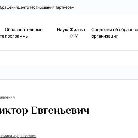
бращения
Центр тестирования
Партнёрам
Образовательные
Наука
Жизнь в
Сведения об образов
те
программы
КФУ
организации
равления
иктор Евгеньевич
номики и управления