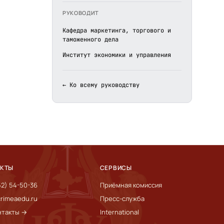
РУКОВОДИТ
Кафедра маркетинга, торгового и
таможенного дела
Институт экономики и управления
← Ко всему руководству
АКТЫ
СЕРВИСЫ
52) 54-50-36
Приёмная комиссия
rimeaedu.ru
Пресс-служба
нтакты →
International