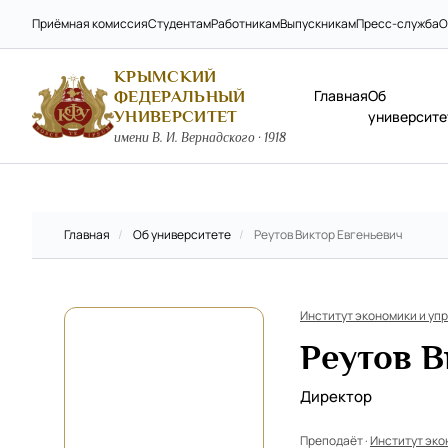
Приёмная комиссия
Студентам
Работникам
Выпускникам
Пресс-служба
О
КРЫМСКИЙ
Главная
Об
ФЕДЕРАЛЬНЫЙ
УНИВЕРСИТЕТ
университе
имени В. И. Вернадского · 1918
Главная
/
Об университете
/
Реутов Виктор Евгеньевич
Институт экономики и уп
Реутов В
Директор
Преподаёт ·
Институт эко