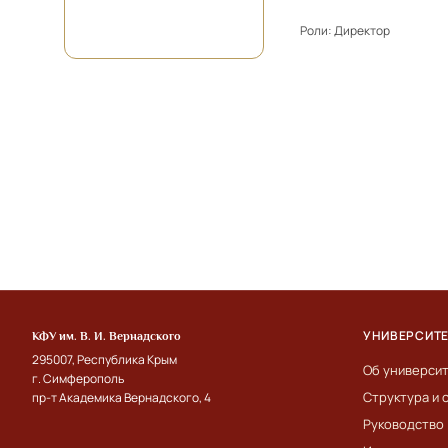
Роли:
Директор
УНИВЕРСИТ
КФУ им. В. И. Вернадского
295007, Республика Крым
Об универси
г. Симферополь
Структура и 
пр-т Академика Вернадского, 4
Руководство