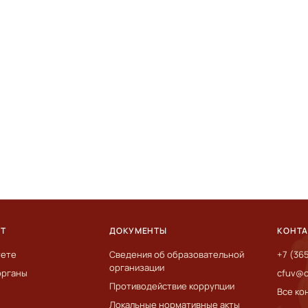
ЕТ
ДОКУМЕНТЫ
КОНТ
тете
Сведения об образовательной
+7 (36
организации
органы
cfuv@c
Противодействие коррупции
Все ко
Локальные нормативные акты