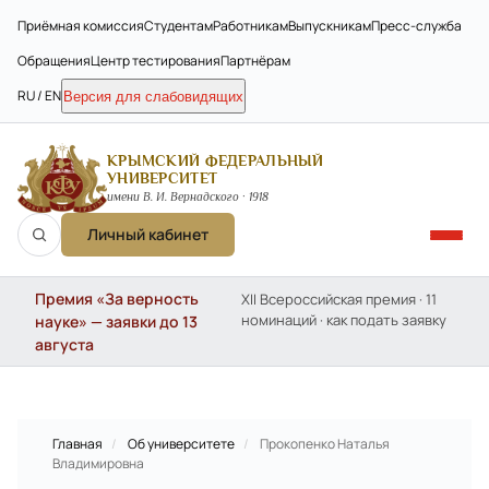
Приёмная комиссия
Студентам
Работникам
Выпускникам
Пресс-служба
Обращения
Центр тестирования
Партнёрам
RU / EN
Версия для слабовидящих
КРЫМСКИЙ ФЕДЕРАЛЬНЫЙ
УНИВЕРСИТЕТ
имени В. И. Вернадского · 1918
Личный кабинет
Премия «За верность
XII Всероссийская премия · 11
номинаций · как подать заявку
науке» — заявки до 13
августа
Главная
/
Об университете
/
Прокопенко Наталья
Владимировна