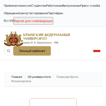
Приёмная комиссия
Студентам
Работникам
Выпускникам
Пресс-служба
Обращения
Центр тестирования
Партнёрам
RU / EN
Версия для слабовидящих
КРЫМСКИЙ ФЕДЕРАЛЬНЫЙ
УНИВЕРСИТЕТ
имени В. И. Вернадского · 1918
Личный кабинет
Главная
/
Об университете
/
Пояркова Ирина
Владимировна