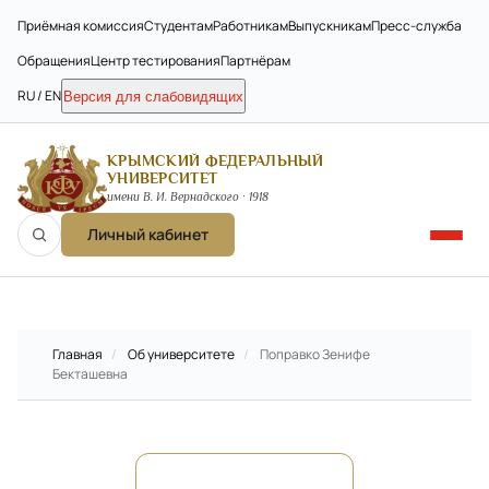
Приёмная комиссия
Студентам
Работникам
Выпускникам
Пресс-служба
Обращения
Центр тестирования
Партнёрам
RU / EN
Версия для слабовидящих
КРЫМСКИЙ ФЕДЕРАЛЬНЫЙ
УНИВЕРСИТЕТ
имени В. И. Вернадского · 1918
Личный кабинет
Главная
/
Об университете
/
Поправко Зенифе
Бекташевна