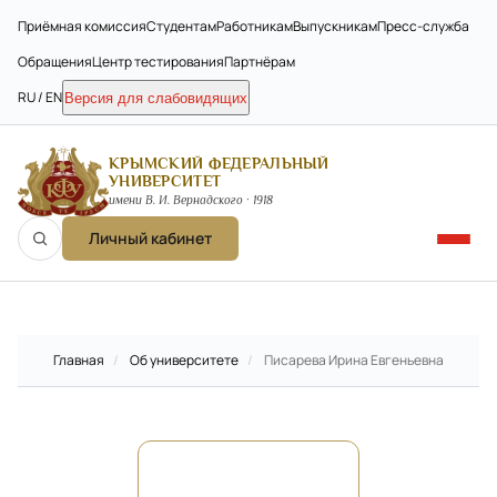
Приёмная комиссия
Студентам
Работникам
Выпускникам
Пресс-служба
Обращения
Центр тестирования
Партнёрам
RU / EN
Версия для слабовидящих
КРЫМСКИЙ ФЕДЕРАЛЬНЫЙ
УНИВЕРСИТЕТ
имени В. И. Вернадского · 1918
Личный кабинет
Главная
/
Об университете
/
Писарева Ирина Евгеньевна