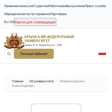
Приёмная комиссия
Студентам
Работникам
Выпускникам
Пресс-служба
Обращения
Центр тестирования
Партнёрам
RU / EN
Версия для слабовидящих
КРЫМСКИЙ ФЕДЕРАЛЬНЫЙ
УНИВЕРСИТЕТ
имени В. И. Вернадского · 1918
Личный кабинет
Главная
/
Об университете
/
Петренко Даниил
Александрович