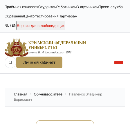
Приёмная комиссия
Студентам
Работникам
Выпускникам
Пресс-служба
Обращения
Центр тестирования
Партнёрам
RU / EN
Версия для слабовидящих
КРЫМСКИЙ ФЕДЕРАЛЬНЫЙ
УНИВЕРСИТЕТ
имени В. И. Вернадского · 1918
Личный кабинет
Главная
/
Об университете
/
Павленко Владимир
Борисович