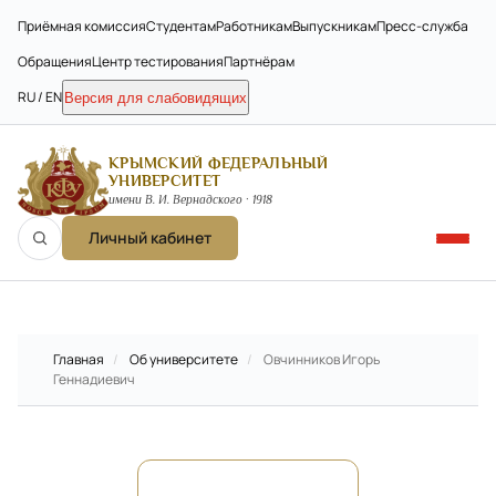
Приёмная комиссия
Студентам
Работникам
Выпускникам
Пресс-служба
Обращения
Центр тестирования
Партнёрам
RU / EN
Версия для слабовидящих
КРЫМСКИЙ ФЕДЕРАЛЬНЫЙ
УНИВЕРСИТЕТ
имени В. И. Вернадского · 1918
Личный кабинет
Главная
/
Об университете
/
Овчинников Игорь
Геннадиевич