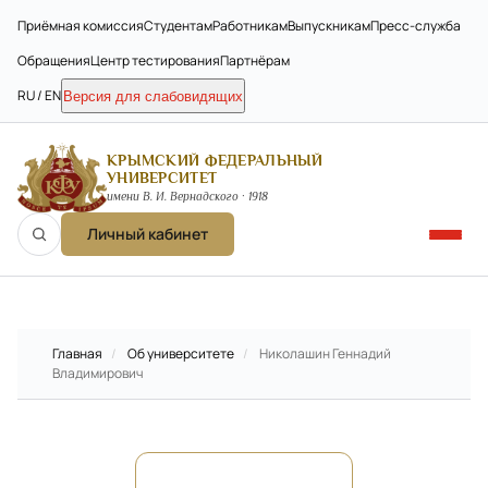
Приёмная комиссия
Студентам
Работникам
Выпускникам
Пресс-служба
Обращения
Центр тестирования
Партнёрам
RU / EN
Версия для слабовидящих
КРЫМСКИЙ ФЕДЕРАЛЬНЫЙ
УНИВЕРСИТЕТ
имени В. И. Вернадского · 1918
Личный кабинет
Главная
/
Об университете
/
Николашин Геннадий
Владимирович