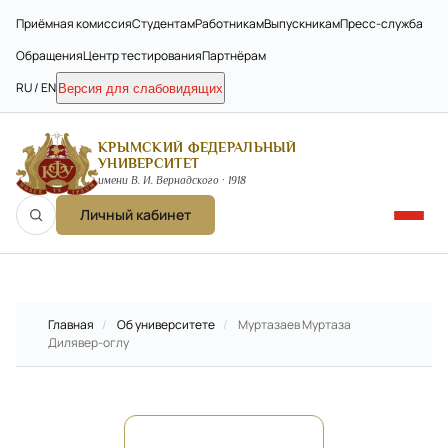
Приёмная комиссия
Студентам
Работникам
Выпускникам
Пресс-служба
Обращения
Центр тестирования
Партнёрам
RU / EN
Версия для слабовидящих
КРЫМСКИЙ ФЕДЕРАЛЬНЫЙ
УНИВЕРСИТЕТ
имени В. И. Вернадского · 1918
Личный кабинет
Главная
/
Об университете
/
Муртазаев Муртаза
Дилявер-оглу