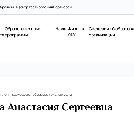
бращения
Центр тестирования
Партнёрам
Образовательные
Наука
Жизнь в
Сведения об образов
те
программы
КФУ
организации
пления доходов от образовательных услуг
а Анастасия Сергеевна