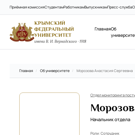
Приёмная комиссия
Студентам
Работникам
Выпускникам
Пресс-служба
О
КРЫМСКИЙ
Главная
Об
ФЕДЕРАЛЬНЫЙ
УНИВЕРСИТЕТ
университе
имени В. И. Вернадского · 1918
Главная
/
Об университете
/
Морозова Анастасия Сергеевна
Отдел мониторинга посту
Морозов
Начальник отдела
Роли:
Сотрудник