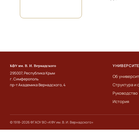
УНИВЕРСИТ
КФУ им. В. И. Вернадского
295007, Республика Крым
Об универси
г. Симферополь
Структура и 
пр-т Академика Вернадского, 4
Руководство
История
© 1918–2026 ФГАОУ ВО «КФУ им. В. И. Вернадского»