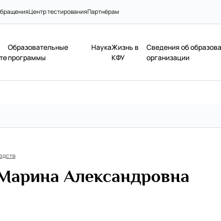
бращения
Центр тестирования
Партнёрам
Образовательные
Наука
Жизнь в
Сведения об образов
те
программы
КФУ
организации
едств
Марина Александровна