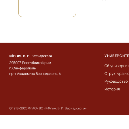
УНИВЕРСИТ
КФУ им. В. И. Вернадского
295007, Республика Крым
Об универси
г. Симферополь
Структура и 
пр-т Академика Вернадского, 4
Руководство
История
© 1918–2026 ФГАОУ ВО «КФУ им. В. И. Вернадского»