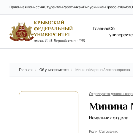
Приёмная комиссия
Студентам
Работникам
Выпускникам
Пресс-служба
О
КРЫМСКИЙ
Главная
Об
ФЕДЕРАЛЬНЫЙ
УНИВЕРСИТЕТ
университе
имени В. И. Вернадского · 1918
Главная
/
Об университете
/
Минина Марина Александровна
Отдел учета денежных ср
Минина 
Начальник отдела
Роли:
Сотрудник