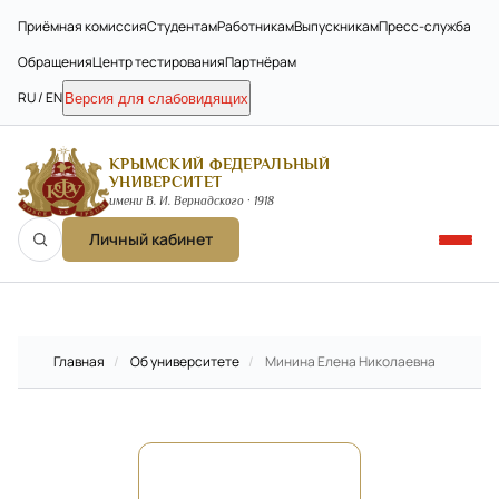
Приёмная комиссия
Студентам
Работникам
Выпускникам
Пресс-служба
Обращения
Центр тестирования
Партнёрам
RU / EN
Версия для слабовидящих
КРЫМСКИЙ ФЕДЕРАЛЬНЫЙ
УНИВЕРСИТЕТ
имени В. И. Вернадского · 1918
Личный кабинет
Главная
/
Об университете
/
Минина Елена Николаевна