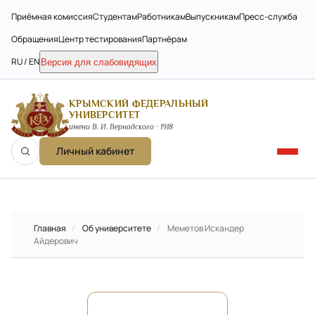
Приёмная комиссия
Студентам
Работникам
Выпускникам
Пресс-служба
Обращения
Центр тестирования
Партнёрам
RU / EN
Версия для слабовидящих
КРЫМСКИЙ ФЕДЕРАЛЬНЫЙ
УНИВЕРСИТЕТ
имени В. И. Вернадского · 1918
Личный кабинет
Главная
/
Об университете
/
Меметов Искандер
Айдерович