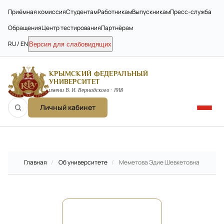
Приёмная комиссия
Студентам
Работникам
Выпускникам
Пресс-служба
Обращения
Центр тестирования
Партнёрам
RU / EN
Версия для слабовидящих
КРЫМСКИЙ ФЕДЕРАЛЬНЫЙ
УНИВЕРСИТЕТ
имени В. И. Вернадского · 1918
Личный кабинет
Главная
/
Об университете
/
Меметова Эдие Шевкетовна