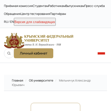
Приёмная комиссия
Студентам
Работникам
Выпускникам
Пресс-служба
Обращения
Центр тестирования
Партнёрам
RU / EN
Версия для слабовидящих
КРЫМСКИЙ ФЕДЕРАЛЬНЫЙ
УНИВЕРСИТЕТ
имени В. И. Вернадского · 1918
Личный кабинет
Главная
/
Об университете
/
Мельничук Александр
Юрьевич