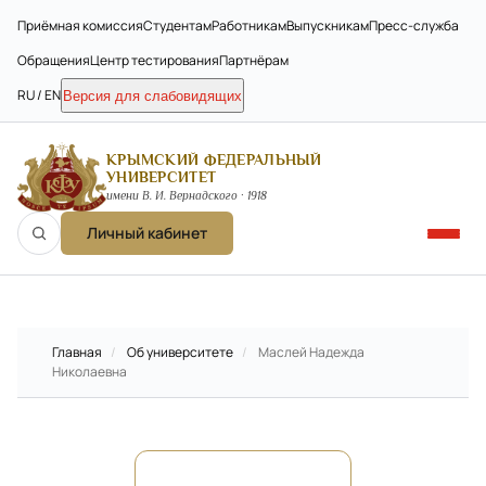
Приёмная комиссия
Студентам
Работникам
Выпускникам
Пресс-служба
Обращения
Центр тестирования
Партнёрам
RU / EN
Версия для слабовидящих
КРЫМСКИЙ ФЕДЕРАЛЬНЫЙ
УНИВЕРСИТЕТ
имени В. И. Вернадского · 1918
Личный кабинет
Главная
/
Об университете
/
Маслей Надежда
Николаевна