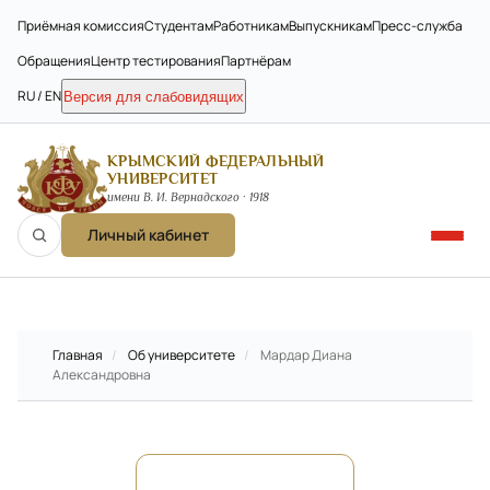
Приёмная комиссия
Студентам
Работникам
Выпускникам
Пресс-служба
Обращения
Центр тестирования
Партнёрам
RU / EN
Версия для слабовидящих
КРЫМСКИЙ ФЕДЕРАЛЬНЫЙ
УНИВЕРСИТЕТ
имени В. И. Вернадского · 1918
Личный кабинет
Главная
/
Об университете
/
Мардар Диана
Александровна