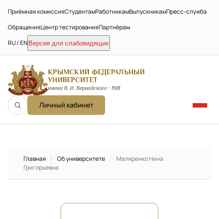
Приёмная комиссия
Студентам
Работникам
Выпускникам
Пресс-служба
Обращения
Центр тестирования
Партнёрам
RU / EN
Версия для слабовидящих
КРЫМСКИЙ ФЕДЕРАЛЬНЫЙ
УНИВЕРСИТЕТ
имени В. И. Вернадского · 1918
Личный кабинет
Главная
/
Об университете
/
Маляренко Нина
Григорьевна