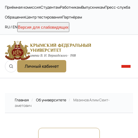
Приёмная комиссия
Студентам
Работникам
Выпускникам
Пресс-служба
Обращения
Центр тестирования
Партнёрам
RU / EN
Версия для слабовидящих
КРЫМСКИЙ ФЕДЕРАЛЬНЫЙ
УНИВЕРСИТЕТ
имени В. И. Вернадского · 1918
Личный кабинет
Главная
/
Об университете
/
Мазинов Алим Сеит-
аметович