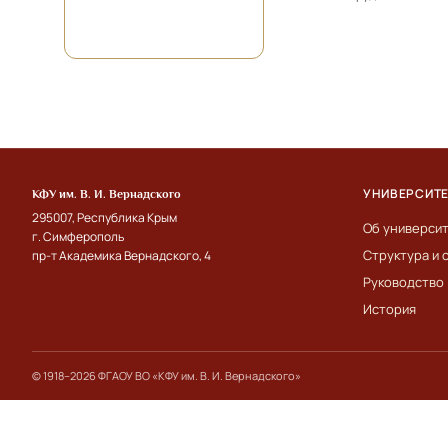
УНИВЕРСИТ
КФУ им. В. И. Вернадского
295007, Республика Крым
Об универси
г. Симферополь
Структура и 
пр-т Академика Вернадского, 4
Руководство
История
© 1918–2026 ФГАОУ ВО «КФУ им. В. И. Вернадского»