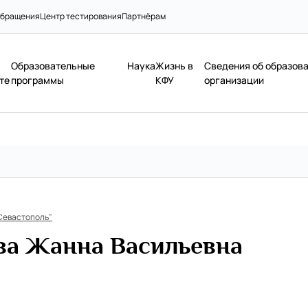
бращения
Центр тестирования
Партнёрам
Образовательные
Наука
Жизнь в
Сведения об образов
те
программы
КФУ
организации
Севастополь"
ва Жанна Васильевна