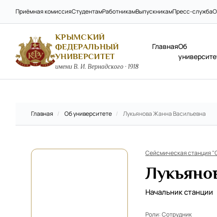
Приёмная комиссия
Студентам
Работникам
Выпускникам
Пресс-служба
О
КРЫМСКИЙ
Главная
Об
ФЕДЕРАЛЬНЫЙ
УНИВЕРСИТЕТ
университе
имени В. И. Вернадского · 1918
Главная
/
Об университете
/
Лукьянова Жанна Васильевна
Сейсмическая станция "
Лукьяно
Начальник станции
Роли:
Сотрудник