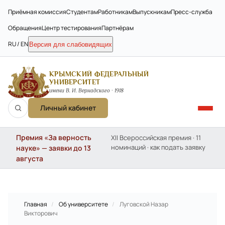
Приёмная комиссия
Студентам
Работникам
Выпускникам
Пресс-служба
Обращения
Центр тестирования
Партнёрам
RU / EN
Версия для слабовидящих
КРЫМСКИЙ ФЕДЕРАЛЬНЫЙ
УНИВЕРСИТЕТ
имени В. И. Вернадского · 1918
Личный кабинет
Премия «За верность
XII Всероссийская премия · 11
номинаций · как подать заявку
науке» — заявки до 13
августа
Главная
/
Об университете
/
Луговской Назар
Викторович