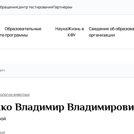
бращения
Центр тестирования
Партнёрам
Образовательные
Наука
Жизнь в
Сведения об образов
те
программы
КФУ
организации
вич
иологии животных
ко Владимир Владимиров
рой
рой