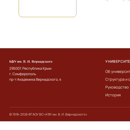
УНИВЕРСИТ
КФУ им. В. И. Вернадского
295007, Республика Крым
Об универси
г. Симферополь
Структура и 
пр-т Академика Вернадского, 4
Руководство
История
© 1918–2026 ФГАОУ ВО «КФУ им. В. И. Вернадского»