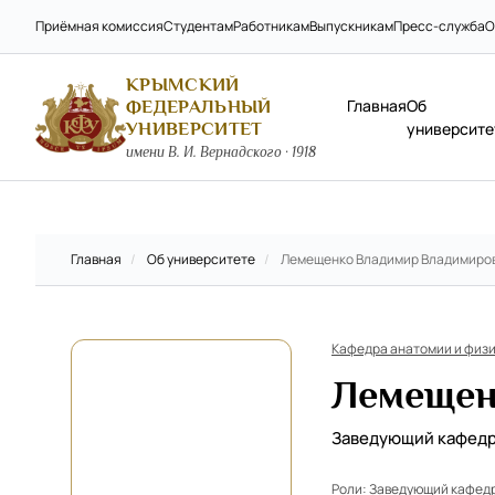
Приёмная комиссия
Студентам
Работникам
Выпускникам
Пресс-служба
О
КРЫМСКИЙ
Главная
Об
ФЕДЕРАЛЬНЫЙ
УНИВЕРСИТЕТ
университе
имени В. И. Вернадского · 1918
Главная
/
Об университете
/
Лемещенко Владимир Владимиро
Кафедра анатомии и физ
Лемещен
Заведующий кафед
Роли:
Заведующий кафед