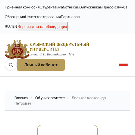
Приёмная комиссия
Студентам
Работникам
Выпускникам
Пресс-служба
Обращения
Центр тестирования
Партнёрам
RU / EN
Версия для слабовидящих
КРЫМСКИЙ ФЕДЕРАЛЬНЫЙ
УНИВЕРСИТЕТ
имени В. И. Вернадского · 1918
Личный кабинет
Главная
/
Об университете
/
Леляков Александр
Петрович