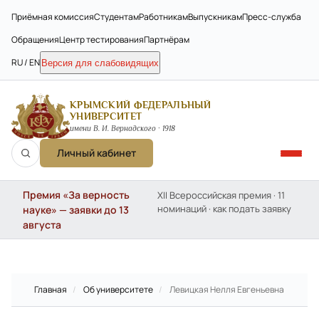
Приёмная комиссия
Студентам
Работникам
Выпускникам
Пресс-служба
Обращения
Центр тестирования
Партнёрам
RU / EN
Версия для слабовидящих
КРЫМСКИЙ ФЕДЕРАЛЬНЫЙ
УНИВЕРСИТЕТ
имени В. И. Вернадского · 1918
Личный кабинет
Премия «За верность
XII Всероссийская премия · 11
номинаций · как подать заявку
науке» — заявки до 13
августа
Главная
/
Об университете
/
Левицкая Нелля Евгеньевна