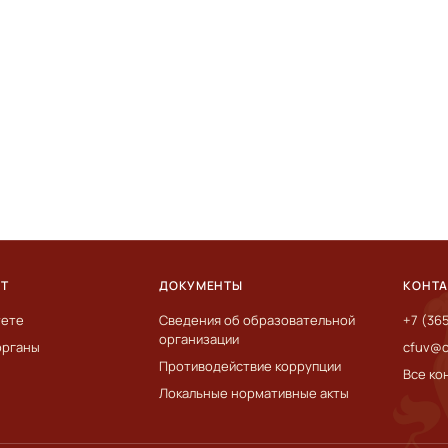
ЕТ
ДОКУМЕНТЫ
КОНТ
тете
Сведения об образовательной
+7 (36
организации
органы
cfuv@c
Противодействие коррупции
Все ко
Локальные нормативные акты