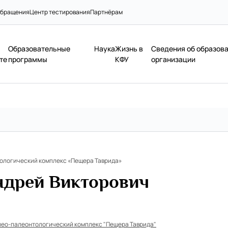
бращения
Центр тестирования
Партнёрам
Образовательные
Наука
Жизнь в
Сведения об образов
те
программы
КФУ
организации
ологический комплекс «Пещера Таврида»
ндрей Викторович
лео-палеонтологический комплекс "Пещера Таврида"