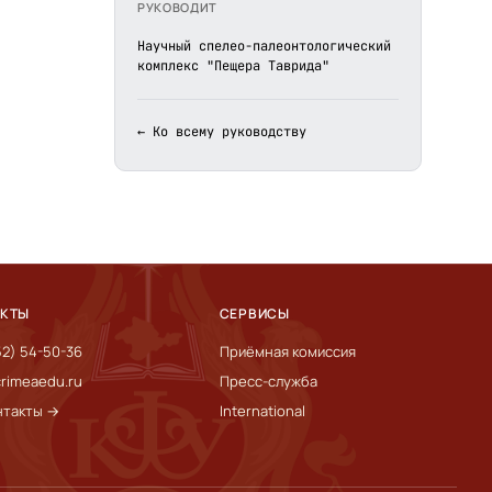
РУКОВОДИТ
Научный спелео-палеонтологический
комплекс "Пещера Таврида"
← Ко всему руководству
АКТЫ
СЕРВИСЫ
52) 54-50-36
Приёмная комиссия
rimeaedu.ru
Пресс-служба
нтакты →
International