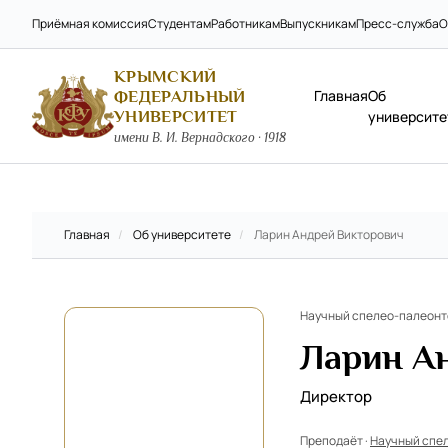
Приёмная комиссия
Студентам
Работникам
Выпускникам
Пресс-служба
О
КРЫМСКИЙ
Главная
Об
ФЕДЕРАЛЬНЫЙ
УНИВЕРСИТЕТ
университе
имени В. И. Вернадского · 1918
Главная
/
Об университете
/
Ларин Андрей Викторович
Научный спелео-палеонт
Ларин А
Директор
Преподаёт ·
Научный спе