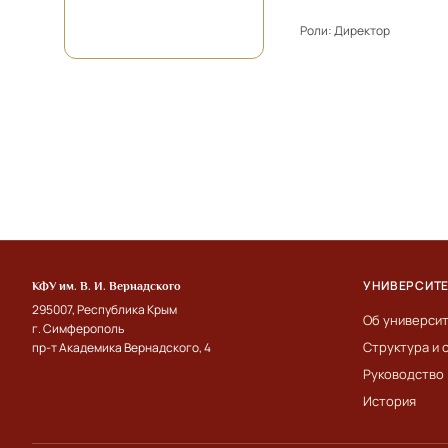
Роли:
Директор
УНИВЕРСИТ
КФУ им. В. И. Вернадского
295007, Республика Крым
Об универси
г. Симферополь
Структура и 
пр-т Академика Вернадского, 4
Руководство
История