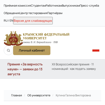
Приёмная комиссия
Студентам
Работникам
Выпускникам
Пресс-служба
Обращения
Центр тестирования
Партнёрам
RU / EN
Версия для слабовидящих
КРЫМСКИЙ ФЕДЕРАЛЬНЫЙ
УНИВЕРСИТЕТ
имени В. И. Вернадского · 1918
Личный кабинет
Премия «За верность
XII Всероссийская премия · 11
номинаций · как подать заявку
науке» — заявки до 13
августа
Главная
/
Об университете
/
Кутина Галина Викторовна