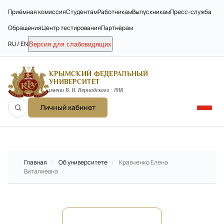
Приёмная комиссия
Студентам
Работникам
Выпускникам
Пресс-служба
Обращения
Центр тестирования
Партнёрам
RU / EN
Версия для слабовидящих
КРЫМСКИЙ ФЕДЕРАЛЬНЫЙ
УНИВЕРСИТЕТ
имени В. И. Вернадского · 1918
Личный кабинет
Главная
/
Об университете
/
Кравченко Елена
Виталиевна