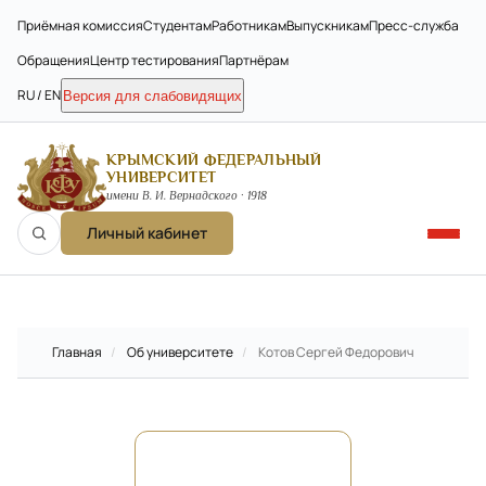
Приёмная комиссия
Студентам
Работникам
Выпускникам
Пресс-служба
Обращения
Центр тестирования
Партнёрам
RU / EN
Версия для слабовидящих
КРЫМСКИЙ ФЕДЕРАЛЬНЫЙ
УНИВЕРСИТЕТ
имени В. И. Вернадского · 1918
Личный кабинет
Главная
/
Об университете
/
Котов Сергей Федорович