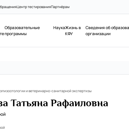
бращения
Центр тестирования
Партнёрам
Образовательные
Наука
Жизнь в
Сведения об образов
те
программы
КФУ
организации
 эпизоотологии и ветеринарно-санитарной экспертизы
ва Татьяна Рафаиловна
рой
рой