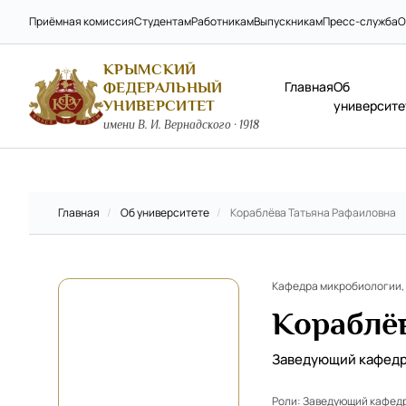
Приёмная комиссия
Студентам
Работникам
Выпускникам
Пресс-служба
О
КРЫМСКИЙ
Главная
Об
ФЕДЕРАЛЬНЫЙ
УНИВЕРСИТЕТ
университе
имени В. И. Вернадского · 1918
Главная
/
Об университете
/
Кораблёва Татьяна Рафаиловна
Кафедра микробиологии,
Кораблё
Заведующий кафед
Роли:
Заведующий кафед