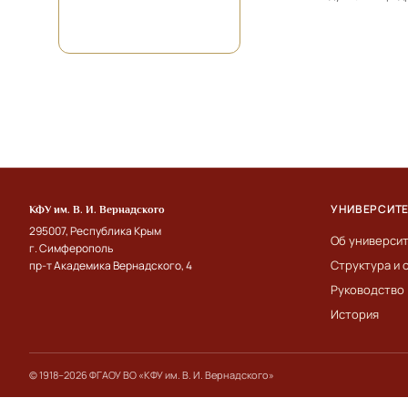
УНИВЕРСИТ
КФУ им. В. И. Вернадского
295007, Республика Крым
Об универси
г. Симферополь
Структура и 
пр-т Академика Вернадского, 4
Руководство
История
© 1918–2026 ФГАОУ ВО «КФУ им. В. И. Вернадского»