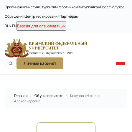
Приёмная комиссия
Студентам
Работникам
Выпускникам
Пресс-служба
Обращения
Центр тестирования
Партнёрам
RU / EN
Версия для слабовидящих
КРЫМСКИЙ ФЕДЕРАЛЬНЫЙ
УНИВЕРСИТЕТ
имени В. И. Вернадского · 1918
Личный кабинет
Главная
/
Об университете
/
Кокунова Наталья
Александровна